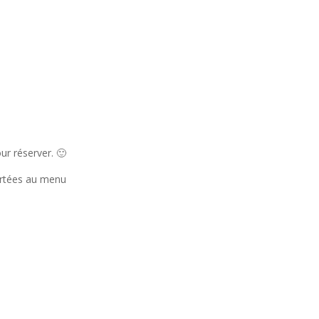
r réserver. 🙂
ortées au menu