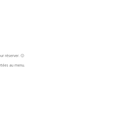
r réserver. 🙂
ortées au menu.