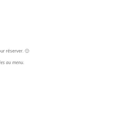
r réserver. 🙂
tées au menu
.