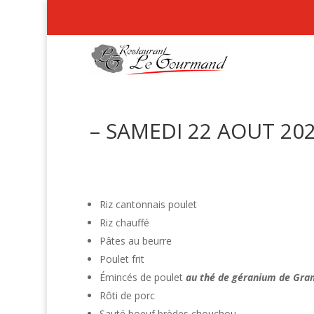
– SAMEDI 22 AOUT 202
Riz cantonnais poulet
Riz chauffé
Pâtes au beurre
Poulet frit
Émincés de poulet
au thé de géranium de Gra
Rôti de porc
Sauté boeuf brèdes chouchou