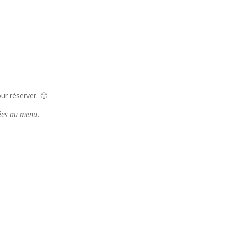
r réserver. 🙂
tées au menu
.