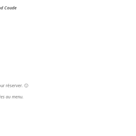
nd Coude
r réserver. 🙂
tées au menu.