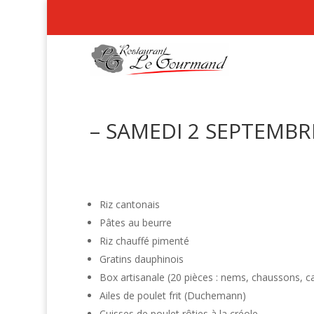
– SAMEDI 2 SEPTEMBRE
Riz cantonais
Pâtes au beurre
Riz chauffé pimenté
Gratins dauphinois
Box artisanale (20 pièces : nems, chaussons, 
Ailes de poulet frit (Duchemann)
Cuisses de poulet rôties à la créole