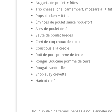
Nuggets de poulet + frites
Trio cheese (brie, camembert, mozzarela) + fri
Pops chicken + frites
Émincés de poulet sauce roquefort
Ailes de poulet de frit
Sauté de poulet brèdes
Carri de coq choux de coco
Couscous a la créole
Roti de porc pomme de terre
Rougail Boucané pomme de terre
Rougail zandouilles
Shop suey crevette
Haricot rosé
Pour un gain de temps, pensez à nous appeler po