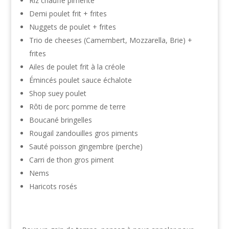
Riz chauffé pimenté
Demi poulet frit + frites
Nuggets de poulet + frites
Trio de cheeses (Camembert, Mozzarella, Brie) +
frites
Ailes de poulet frit à la créole
Émincés poulet sauce échalote
Shop suey poulet
Rôti de porc pomme de terre
Boucané bringelles
Rougail zandouilles gros piments
Sauté poisson gingembre (perche)
Carri de thon gros piment
Nems
Haricots rosés