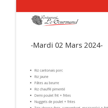
-Mardi 02 Mars 2024-
Riz cantonais porc
Riz jaune
Pâtes au beurre
Riz chauffé pimenté
Demi poulet frit + frites
Nuggets de poulet + frites
Trio cheese (brie, camembert, mozzarela) + fri