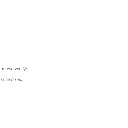
r réserver. 🙂
tées au menu.