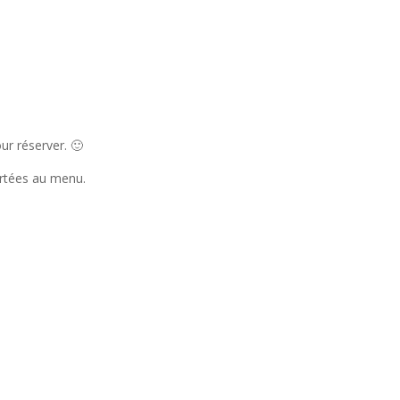
r réserver. 🙂
ortées au menu.