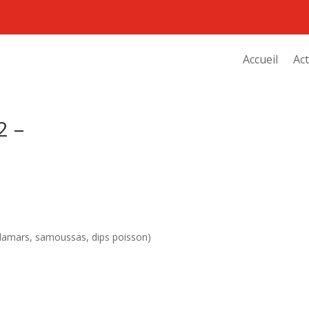
Accueil
Act
2 –
alamars, samoussas, dips poisson)