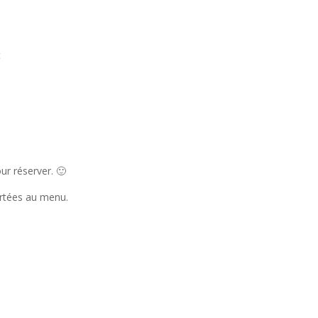
t
r réserver. 🙂
ortées au menu.