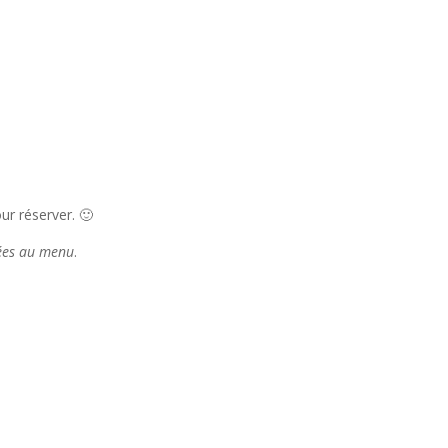
r réserver. 🙂
tées au menu
.