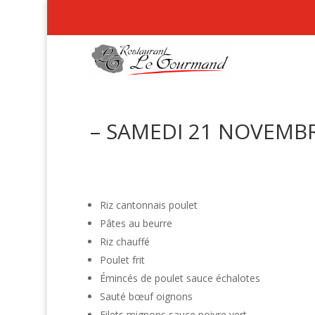
– SAMEDI 21 NOVEMBR
Riz cantonnais poulet
Pâtes au beurre
Riz chauffé
Poulet frit
Émincés de poulet sauce échalotes
Sauté bœuf oignons
Filets mignons sauce poivre vert