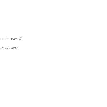
r réserver. 🙂
tées au menu
.