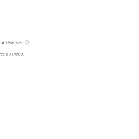
r réserver. 🙂
tées au menu.