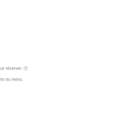
r réserver. 🙂
tées au menu.