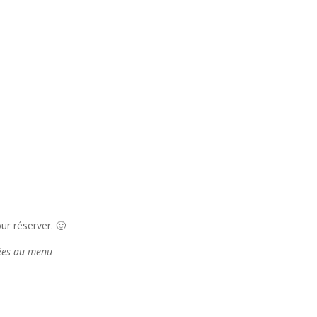
r réserver. 🙂
tées au menu