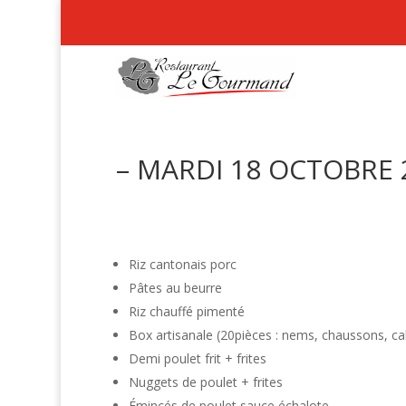
– MARDI 18 OCTOBRE 
Riz cantonais porc
Pâtes au beurre
Riz chauffé pimenté
Box artisanale (20pièces : nems, chaussons, c
Demi poulet frit + frites
Nuggets de poulet + frites
Émincés de poulet sauce échalote