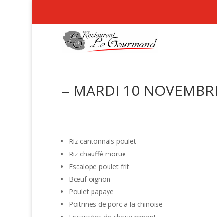
– MARDI 10 NOVEMBRE
Riz cantonnais poulet
Riz chauffé morue
Escalope poulet frit
Bœuf oignon
Poulet papaye
Poitrines de porc à la chinoise
Fricassées de choux piment