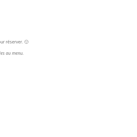
r réserver. 🙂
tées au menu.