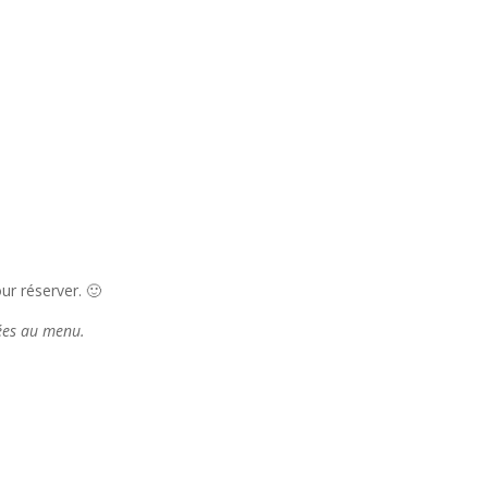
r réserver. 🙂
tées au menu.