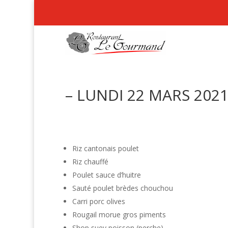
– LUNDI 22 MARS 2021
Riz cantonais poulet
Riz chauffé
Poulet sauce d’huitre
Sauté poulet brèdes chouchou
Carri porc olives
Rougail morue gros piments
Shop suey poisson (perche)