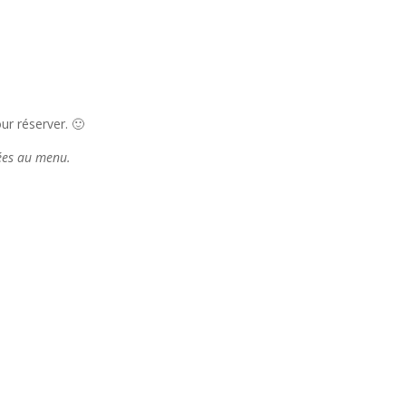
r réserver. 🙂
tées au menu.