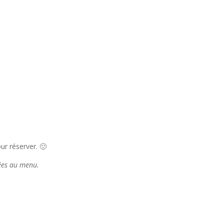
r réserver. 🙂
tées au menu.