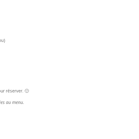
ou)
r réserver. 🙂
tées au menu.